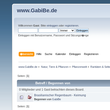
www.GabiBe.de
Willkommen
Gast
. Bitte
einloggen
oder
registrieren
.
Einloggen mit Benutzername, Passwort und Sitzungsl�nge
�bersicht
Hilfe
Suche
Kalender
Einloggen
Registrieren
www.GabiBe.de
»
Natur, Tiere & Pflanzen
»
Pflanzenwelt
»
Raritäten & Selt
Seiten: [
1
]
Betreff
/
Begonnen von
0 Mitglieder und 1 Gast betrachten dieses Board.
Brasilianischer Regenbaum - Keimung
Begonnen von
GabiBe
Seiten: [
1
]