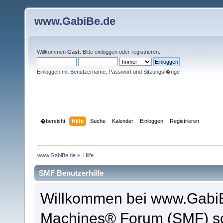
www.GabiBe.de
Willkommen
Gast
. Bitte
einloggen
oder
registrieren
.
Einloggen mit Benutzername, Passwort und Sitzungsl�nge
�bersicht
Hilfe
Suche
Kalender
Einloggen
Registrieren
www.GabiBe.de
»
Hilfe
SMF Benutzerhilfe
Willkommen bei www.GabiB
Machines® Forum (SMF) so