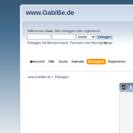
www.GabiBe.de
Willkommen
Gast
. Bitte
einloggen
oder
registrieren
.
Einloggen mit Benutzername, Passwort und Sitzungsl�nge
�bersicht
Hilfe
Suche
Kalender
Einloggen
Registrieren
www.GabiBe.de
»
Einloggen
E