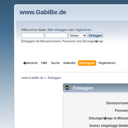
www.GabiBe.de
Willkommen
Gast
. Bitte
einloggen
oder
registrieren
.
Einloggen mit Benutzername, Passwort und Sitzungsl�nge
�bersicht
Hilfe
Suche
Kalender
Einloggen
Registrieren
www.GabiBe.de
»
Einloggen
Einloggen
Benutzernam
Passwor
Sitzungsl�nge in Minut
Immer eingeloggt bleib